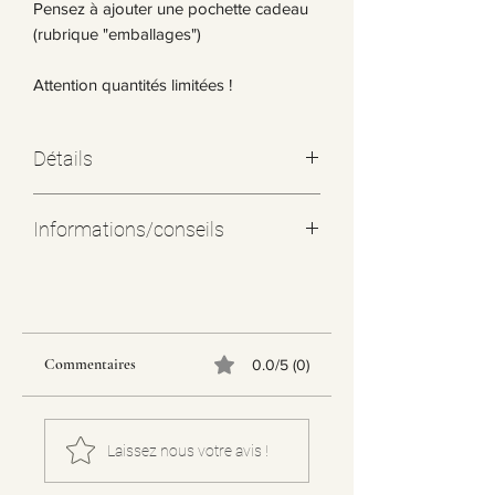
Pensez à ajouter une pochette cadeau
(rubrique "emballages")
Attention quantités limitées !
Détails
Informations/conseils
Les apprêts qui ont servi pour la
fabrication sont en ACIER
INOXYDABLE (écarteurs, anneaux,
charms...) ce qui permet de ne pas
Commentaires
0.0/5 (0)
altérer les couleurs du métal et écarter
au maximum le risque allergique
(provenance Asie)
Il est donc fortement conseillé de retirer
Laissez nous votre avis !
vos bijoux en cas d'immersion sous
peine d'altération irréversible de votre