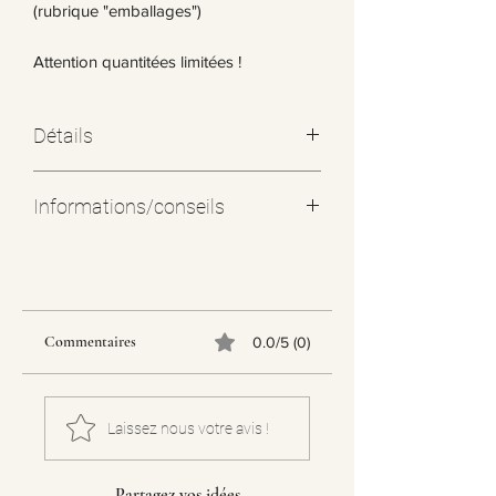
(rubrique "emballages")
Attention quantitées limitées !
Détails
Informations/conseils
Toutes nos boucles d'oreilles type
"créoles" qui ont servi pour la
fabrication sont en ACIER
INOXYDABLE ce qui permet de ne pas
Commentaires
0.0/5 (0)
altérer les couleurs du métal et écarter
au maximum le risque allergique
(provenance Asie)
Il est donc fortement conseillé de retirer
Laissez nous votre avis !
vos bijoux en cas d'immersion sous
peine d'alteration irréversible de votre
Partagez vos idées