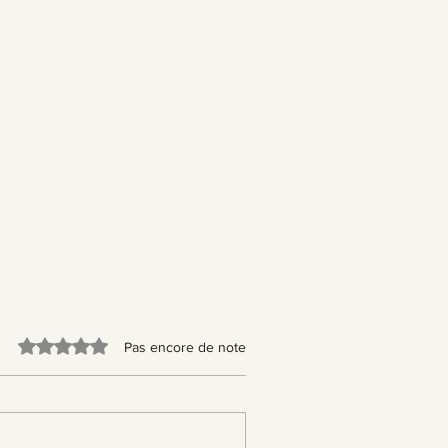
uche, baignade...)
ommandé d'éviter tout contact
lage afin d'en garder l'éclat le
Noté 0 étoile sur 5.
Pas encore de note