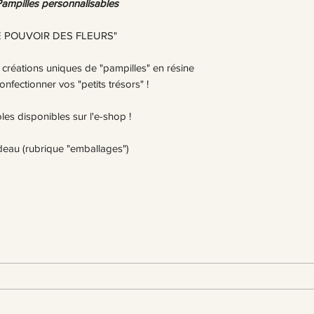
votre bijou (bain, do
Pampilles personnalisables
Il est également réc
avec le parfum/maquil
 "LE POUVOIR DES FLEURS"
plus de temps.
 créations uniques de "pampilles" en résine
onfectionner vos "petits trésors" !
oles disponibles sur l'e-shop !
deau (rubrique "emballages")