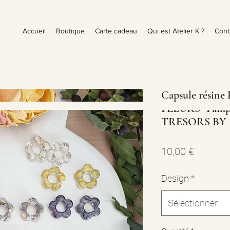
Accueil
Boutique
Carte cadeau
Qui est Atelier K ?
Cont
Capsule résin
FLEURS "Pamp
TRESORS BY
Prix
10,00 €
Design
*
Sélectionner