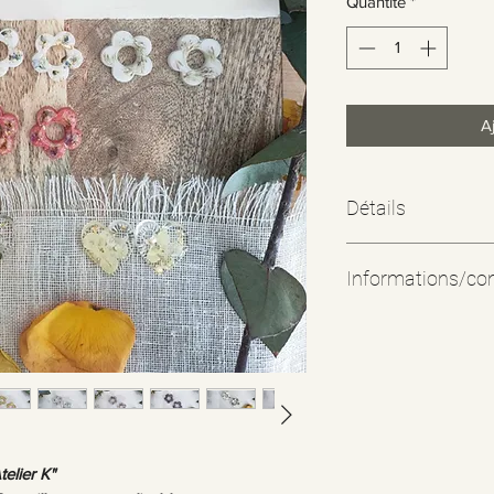
Quantité
*
A
Détails
Informations/con
Toutes nos boucles d
servi pour la fabri
ce qui permet de ne 
et écarter au maximu
(provenance Asie)
Il est donc fortement
cas d'immersion sous
telier K"