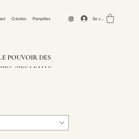
Se connecter
act
Créoles
Pampilles
e LE POUVOIR DES
illes" MES PETITS