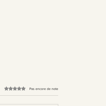
e, Vetiver
le, caramel
Noté 0 étoile sur 5.
Pas encore de note