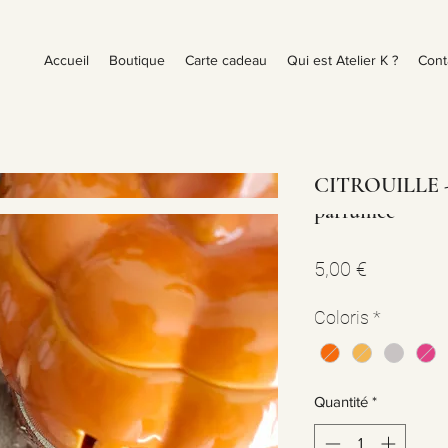
Accueil
Boutique
Carte cadeau
Qui est Atelier K ?
Cont
CITROUILLE - 
parfumée
Prix
5,00 €
Coloris
*
Quantité
*