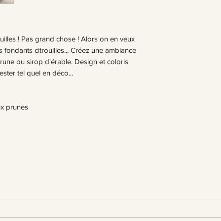
Note de coeur : Cèdr
Note de fond : Vanil
ouilles ! Pas grand chose ! Alors on en veux
 fondants citrouilles... Créez une ambiance
prune ou sirop d'érable. Design et coloris
ester tel quel en déco...
ux prunes