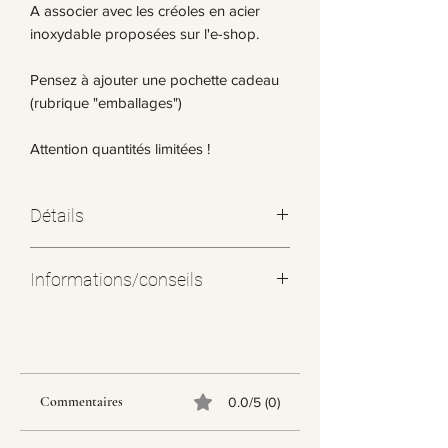
A associer avec les créoles en acier
inoxydable proposées sur l'e-shop.
Pensez à ajouter une pochette cadeau
(rubrique "emballages")
Attention quantités limitées !
Détails
Voir matières des pampilles dans le
Informations/conseils
choix
Toutes nos boucles d'oreilles type
"créoles" qui ont servi pour la
fabrication sont en ACIER
INOXYDABLE ce qui permet de ne pas
Commentaires
0.0/5 (0)
altérer les couleurs du métal et écarter
au maximum le risque allergique