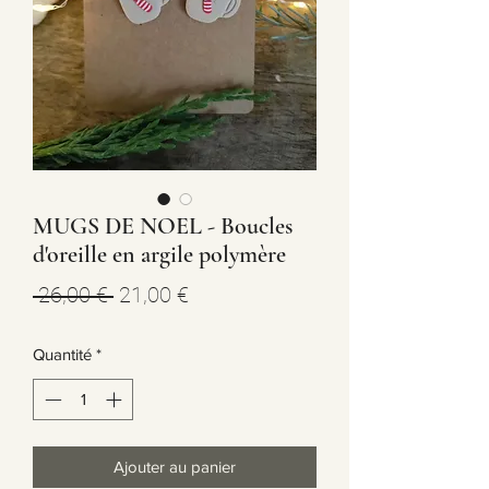
MUGS DE NOEL - Boucles
d'oreille en argile polymère
Prix
Prix
 26,00 € 
21,00 €
original
promotionnel
Quantité
*
Ajouter au panier