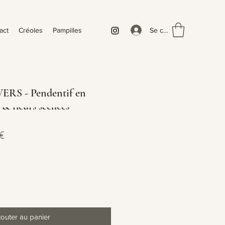
Se connecter
act
Créoles
Pampilles
S - Pendentif en
 & fleurs séchées
Prix
€
l
promotionnel
jouter au panier