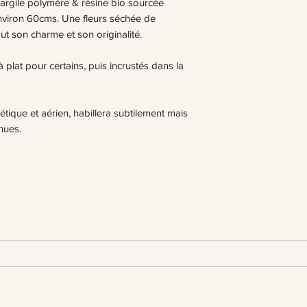
une même collection
gile polymère & résine bio sourcée
nviron 60cms. Une fleurs séchée de
t son charme et son originalité.
 plat pour certains, puis incrustés dans la
étique et aérien, habillera subtilement mais
nues.