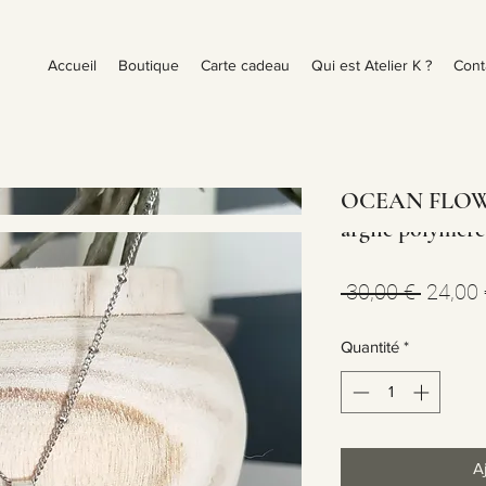
Accueil
Boutique
Carte cadeau
Qui est Atelier K ?
Cont
OCEAN FLOWER
argile polymère
Prix
 30,00 € 
24,00 
origina
Quantité
*
A