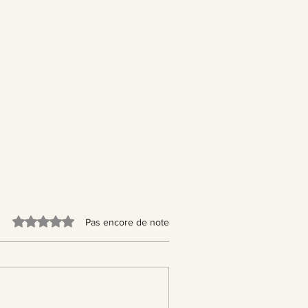
.
Noté 0 étoile sur 5.
Pas encore de note