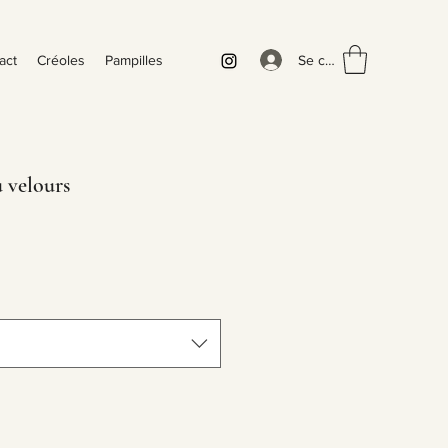
Se connecter
act
Créoles
Pampilles
 velours