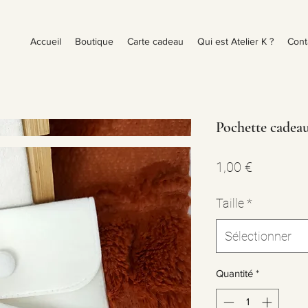
Accueil
Boutique
Carte cadeau
Qui est Atelier K ?
Cont
Pochette cadeau
Prix
1,00 €
Taille
*
Sélectionner
Quantité
*