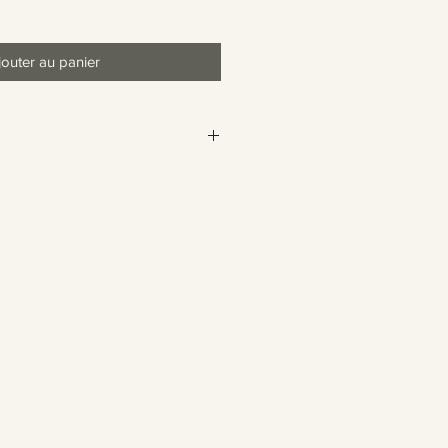
jouter au panier
 cms
 10 cms